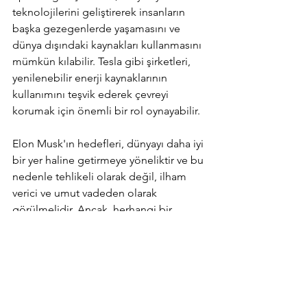
teknolojilerini geliştirerek insanların 
başka gezegenlerde yaşamasını ve 
dünya dışındaki kaynakları kullanmasını 
mümkün kılabilir. Tesla gibi şirketleri, 
yenilenebilir enerji kaynaklarının 
kullanımını teşvik ederek çevreyi 
korumak için önemli bir rol oynayabilir.
Elon Musk'ın hedefleri, dünyayı daha iyi 
bir yer haline getirmeye yöneliktir ve bu 
nedenle tehlikeli olarak değil, ilham 
verici ve umut vadeden olarak 
görülmelidir. Ancak, herhangi bir 
işadamı veya girişimcinin yaptığı gibi, 
Musk da eleştirilere maruz kalabilir ve 
bazıları tarafından tartışmalı bulunabilir.