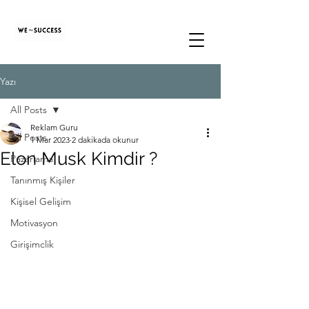
Yazı
All Posts
Reklam Guru
All Posts
1 Mar 2023
2 dakikada okunur
Elon Musk Kimdir ?
Pazarlama
Tanınmış Kişiler
Kişisel Gelişim
Motivasyon
Girişimclik