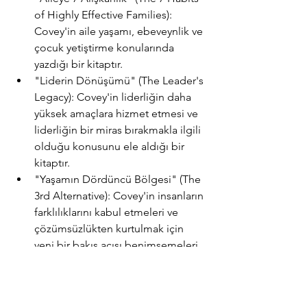
of Highly Effective Families): 
Covey'in aile yaşamı, ebeveynlik ve 
çocuk yetiştirme konularında 
yazdığı bir kitaptır.
"Liderin Dönüşümü" (The Leader's 
Legacy): Covey'in liderliğin daha 
yüksek amaçlara hizmet etmesi ve 
liderliğin bir miras bırakmakla ilgili 
olduğu konusunu ele aldığı bir 
kitaptır.
"Yaşamın Dördüncü Bölgesi" (The 
3rd Alternative): Covey'in insanların 
farklılıklarını kabul etmeleri ve 
çözümsüzlükten kurtulmak için 
yeni bir bakış açısı benimsemeleri 
gerektiği konusunu ele aldığı bir 
kitaptır.
Bu kitapların yanı sıra, Stephen 