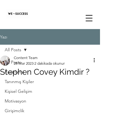
Yazı
All Posts
Content Team
All Posts
28 Mar 2023
2 dakikada okunur
Stephen Covey Kimdir ?
Pazarlama
Tanınmış Kişiler
Kişisel Gelişim
Motivasyon
Girişimclik