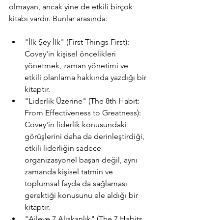
olmayan, ancak yine de etkili birçok 
kitabı vardır. Bunlar arasında:
"İlk Şey İlk" (First Things First): 
Covey'in kişisel öncelikleri 
yönetmek, zaman yönetimi ve 
etkili planlama hakkında yazdığı bir 
kitaptır.
"Liderlik Üzerine" (The 8th Habit: 
From Effectiveness to Greatness): 
Covey'in liderlik konusundaki 
görüşlerini daha da derinleştirdiği, 
etkili liderliğin sadece 
organizasyonel başarı değil, aynı 
zamanda kişisel tatmin ve 
toplumsal fayda da sağlaması 
gerektiği konusunu ele aldığı bir 
kitaptır.
"Aileye 7 Alışkanlık" (The 7 Habits 