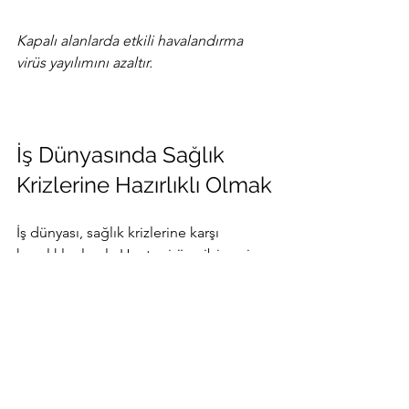
Kapalı alanlarda etkili havalandırma 
virüs yayılımını azaltır.
İş Dünyasında Sağlık 
Krizlerine Hazırlıklı Olmak
İş dünyası, sağlık krizlerine karşı 
hazırlıklı olmalı. Hanta virüs gibi yeni 
tehditler, işletmelerin esnek ve hızlı 
hareket etmesini gerektirir. İşte bazı 
öneriler:
Risk Analizi Yapmak:
 İş yerindeki 