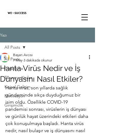
Yazı
All Posts
Başarı Avcısı
All Posts
7 May
3 dakikada okunur
Hanta Virüs Nedir ve İş
Pazarlama
Dünyasını Nasıl Etkiler?
Tanınmış Kişiler
Kişisel Gelişim
Hanta virüs, son yıllarda sağlık 
gündeminde sıkça duyduğumuz bir 
Motivasyon
isim oldu. Özellikle COVID-19 
Girişimclik
pandemisi sonrası, virüslerin iş dünyası 
ve günlük hayat üzerindeki etkileri daha 
çok konuşulmaya başladı. Hanta virüs 
nedir, nasıl bulaşır ve iş dünyasını nasıl 