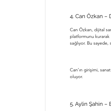
4. Can Özkan – D
Can Özkan, dijital sa
platformunu kurarak s
sağlıyor. Bu sayede, s
Can’ın girişimi, sana
oluyor.
5. Aylin Şahin –