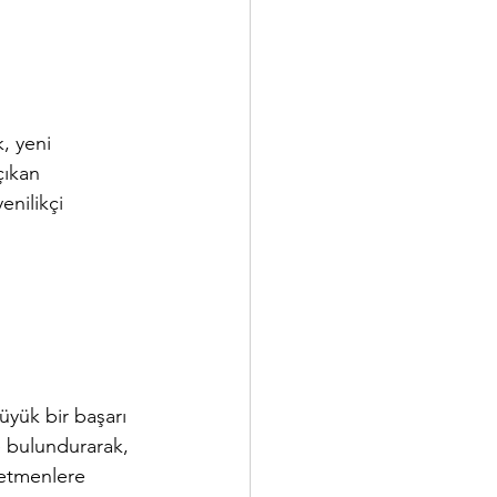
, yeni 
çıkan 
enilikçi 
üyük bir başarı 
e bulundurarak, 
retmenlere 