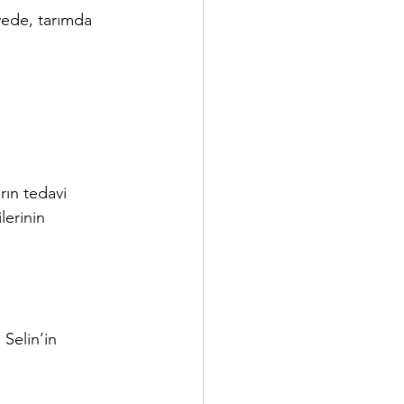
yede, tarımda 
rın tedavi 
lerinin 
 Selin’in 