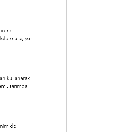
durum 
lelere ulaşıyor 
rı kullanarak 
temi, tarımda 
enim de 