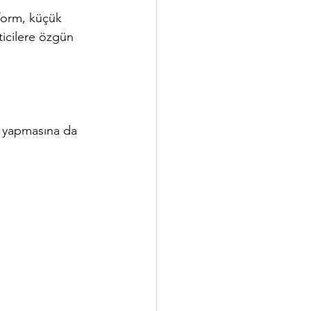
tform, küçük 
ticilere özgün 
iş yapmasına da 