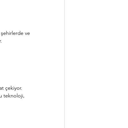
ı şehirlerde ve 
.
t çekiyor. 
u teknoloji, 