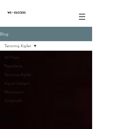
Blog
Tanınmış Kişiler
All Posts
Pazarlama
Tanınmış Kişiler
Kişisel Gelişim
Motivasyon
Girişimclik